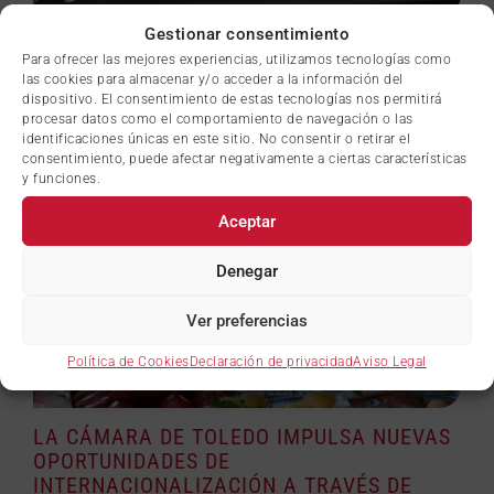
Gestionar consentimiento
LA CÁMARA DE COMERCIO DE TOLEDO
Para ofrecer las mejores experiencias, utilizamos tecnologías como
PREMIA A RUTAS X TOLEDO EN EL PRIMER
las cookies para almacenar y/o acceder a la información del
DEMO DAY DE IMPULSA STARTUP
dispositivo. El consentimiento de estas tecnologías nos permitirá
procesar datos como el comportamiento de navegación o las
23 julio, 2026
identificaciones únicas en este sitio. No consentir o retirar el
consentimiento, puede afectar negativamente a ciertas características
y funciones.
Aceptar
Denegar
Ver preferencias
Política de Cookies
Declaración de privacidad
Aviso Legal
LA CÁMARA DE TOLEDO IMPULSA NUEVAS
OPORTUNIDADES DE
INTERNACIONALIZACIÓN A TRAVÉS DE