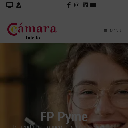
MENÚ
FP Pyme
Te ayudamos a incorporar jóvenes en