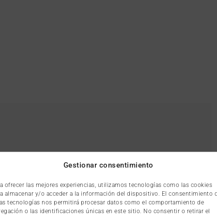
Gestionar consentimiento
a ofrecer las mejores experiencias, utilizamos tecnologías como las cookies
a almacenar y/o acceder a la información del dispositivo. El consentimiento 
as tecnologías nos permitirá procesar datos como el comportamiento de
egación o las identificaciones únicas en este sitio. No consentir o retirar el