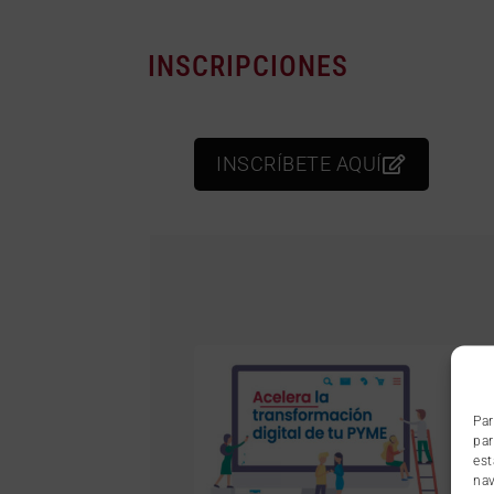
INSCRIPCIONES
INSCRÍBETE AQUÍ
Par
par
est
nav