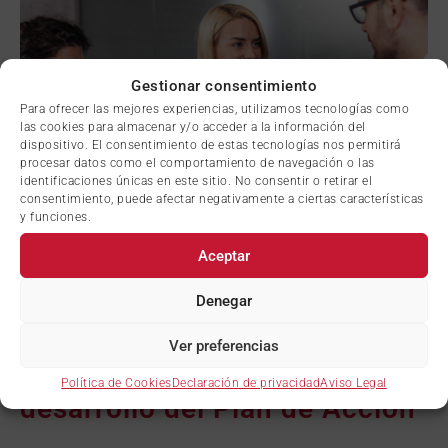
Gestionar consentimiento
Para ofrecer las mejores experiencias, utilizamos tecnologías como
las cookies para almacenar y/o acceder a la información del
dispositivo. El consentimiento de estas tecnologías nos permitirá
procesar datos como el comportamiento de navegación o las
identificaciones únicas en este sitio. No consentir o retirar el
consentimiento, puede afectar negativamente a ciertas características
y funciones.
Aceptar
Denegar
4
Ver preferencias
Fase II – Ejecución y
Política de Cookies
Declaración de privacidad
Aviso Legal
desarrollo del Plan de Acción