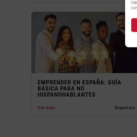
nav
con
EMPRENDER EN ESPAÑA: GUÍA
BÁSICA PARA NO
HISPANOHABLANTES
Ver más
Esquivias