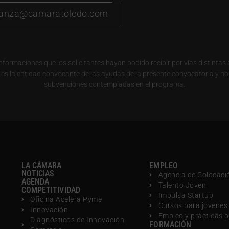
ranza@camaratoledo.com
ormaciones que los solicitantes hayan podido recibir por vías distintas 
s la entidad convocante de las ayudas de la presente convocatoria y no
subvenciones contempladas en el programa.
LA CÁMARA
EMPLEO
NOTICIAS
Agencia de Colocaci
AGENDA
Talento Jóven
COMPETITIVIDAD
Impulsa Startup
Oficina Acelera Pyme
Cursos para jovenes
Innovación
Empleo y prácticas 
Diagnósticos de Innovación
FORMACIÓN