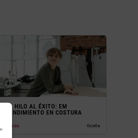
DEL HILO AL ÉXITO: EM
PRENDIMIENTO EN COSTURA
Ver más
Ocaña
de