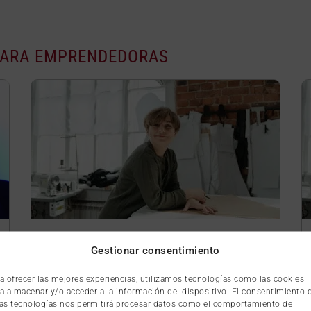
PARA EMPRENDEDORAS
DEL HILO AL ÉXITO:
Gestionar consentimiento
EMPRENDIMIENTO EN COSTURA
a ofrecer las mejores experiencias, utilizamos tecnologías como las cookies
Ver más
Toledo
a almacenar y/o acceder a la información del dispositivo. El consentimiento 
as tecnologías nos permitirá procesar datos como el comportamiento de