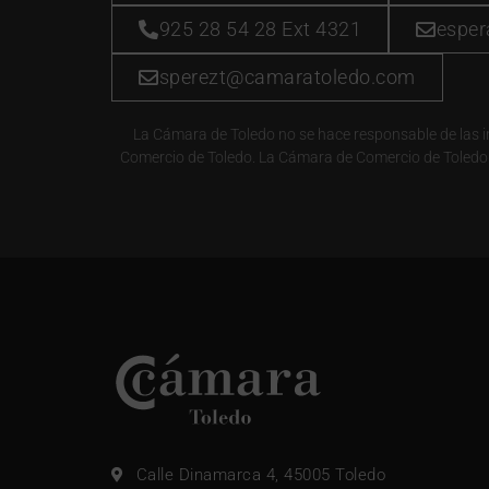
925 28 54 28 Ext 4321
espe
sperezt@camaratoledo.com
La Cámara de Toledo no se hace responsable de las inf
Comercio de Toledo. La Cámara de Comercio de Toledo e
Calle Dinamarca 4, 45005 Toledo