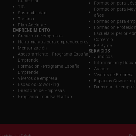
Comercial
Formación para Jóv
TIC
Formación para May
Sostenibilidad
años
Turismo
Formación para emp
Plan Adelante
Formación Profesio
EMPRENDIMIENTO
Escuela Superior Ad
Creación de empresas
Comercio
Herramientas para emprendedores
FP Pyme
Mentorización
SERVICIOS
Asesoramiento - Programa España
Jurídicos
Emprende
Información y Docu
Formación - Programa España
Aulas +
Emprende
Viveros de Empresa
Viveros de empresa
Espacios Coworking
Espacios Coworking
Directorio de empre
Directorio de Empresas
Programa Impulsa Startup
ervicios de Toledo
Polí