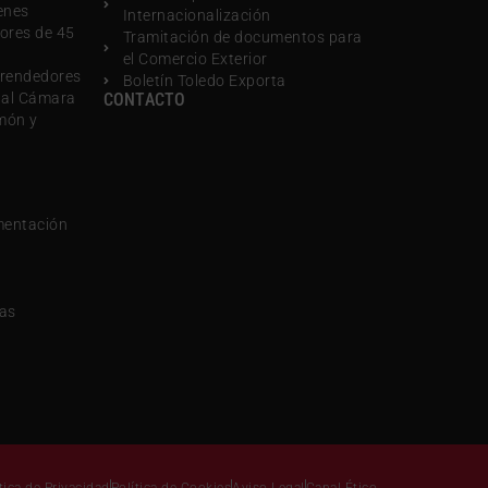
enes
Internacionalización
ores de 45
Tramitación de documentos para
el Comercio Exterior
rendedores
Boletín Toledo Exporta
nal Cámara
CONTACTO
món y
mentación
sas
tica de Privacidad
Política de Cookies
Aviso Legal
Canal Ético