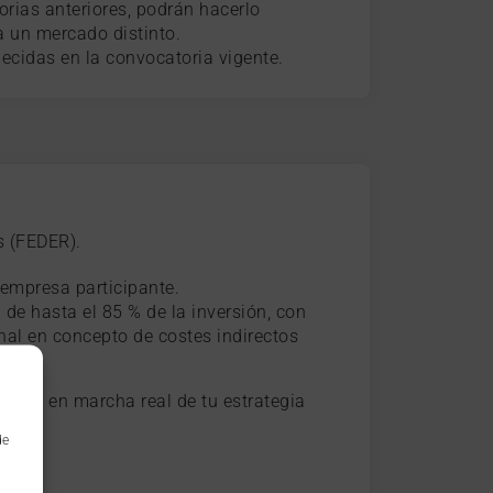
rias anteriores, podrán hacerlo
a un mercado distinto.
lecidas en la convocatoria vigente.
 (FEDER).
 empresa participante.
e hasta el 85 % de la inversión, con
al en concepto de costes indirectos
puesta en marcha real de tu estrategia
de