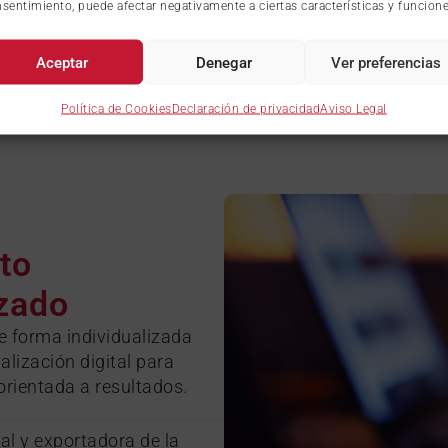
sentimiento, puede afectar negativamente a ciertas características y funcione
Aceptar
Denegar
Ver preferencias
Política de Cookies
Declaración de privacidad
Aviso Legal
to
izado
e forma individualizada
alización digital para
 orientada a resultados.
tal y exportadora de la