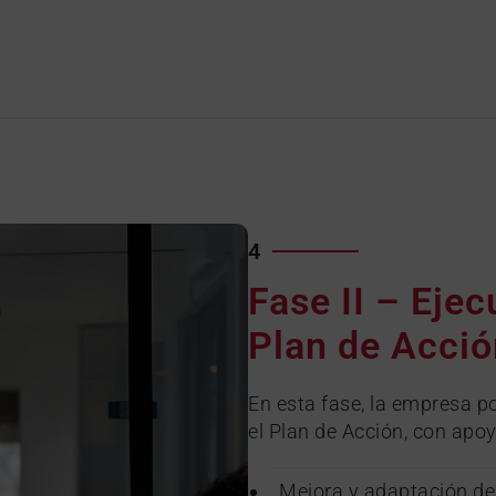
4
Fase II – Ejec
Plan de Acció
En esta fase, la empresa p
el Plan de Acción, con ap
Mejora y adaptación de 