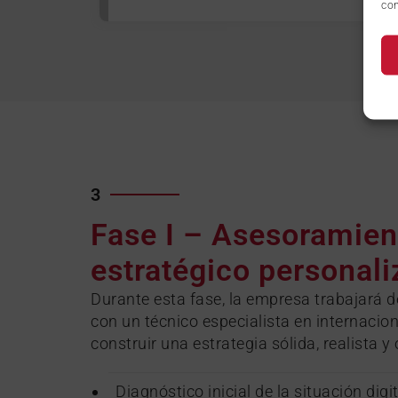
con
3
Fase I – Asesoramien
estratégico personal
Durante esta fase, la empresa trabajará d
con un técnico especialista en internacion
construir una estrategia sólida, realista y
Diagnóstico inicial de la situación digi