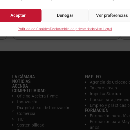
GRUPO AMIAB MEDIOAMBIENTE SL
7
www.amiab.com
w
Aceptar
Denegar
Ver preferencias
amiab@amiab.com
i
902 191 093
6
Política de Cookies
Declaración de privacidad
Aviso Legal
LA CÁMARA
EMPLEO
NOTICIAS
Agencia de Colocaci
AGENDA
Talento Jóven
COMPETITIVIDAD
Impulsa Startup
Oficina Acelera Pyme
Cursos para jovenes
Innovación
Empleo y prácticas 
Diagnósticos de Innovación
FORMACIÓN
Comercial
Formación para Jóv
TIC
Formación para May
Sostenibilidad
años