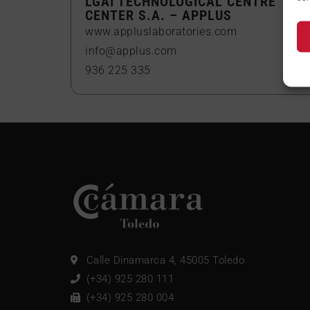
LGAI TECHNOLOGICAL CENTRE
CENTER S.A. – APPLUS
www.appluslaboratories.com
info@applus.com
936 225 335
Calle Dinamarca 4, 45005 Toledo
(+34) 925 280 111
(+34) 925 280 004