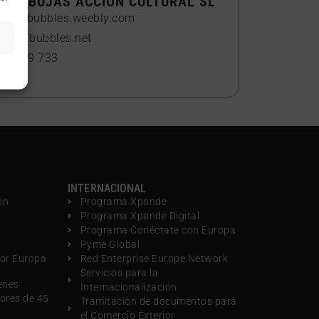
 BURBUJAS ACCION CULTURAL SL
ww.7bubbles.weebly.com
nfo@7bubbles.net
22 569 733
INTERNACIONAL
ón
Programa Xpande
Programa Xpande Digital
Programa Conéctate con Europa
Pyme Global
por Europa
Red Enterprise Europe Network
Servicios para la
enes
Internacionalización
ores de 45
Tramitación de documentos para
el Comercio Exterior