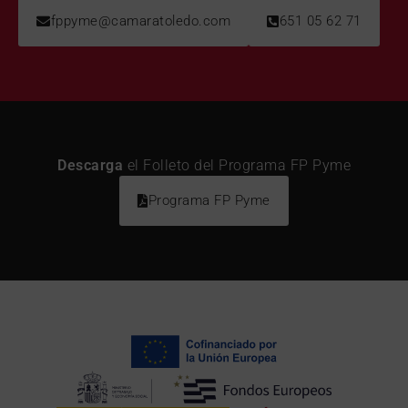
fppyme@camaratoledo.com
651 05 62 71
Descarga
el Folleto del Programa FP Pyme
Programa FP Pyme