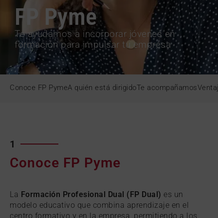
FP Pyme
Te ayudamos a incorporar jóvenes en
formación para impulsar tu empresa
Conoce FP Pyme
A quién está dirigido
Te acompañamos
Ventaj
1
Conoce FP Pyme
La
Formación Profesional Dual (FP Dual)
es un
modelo educativo que combina aprendizaje en el
centro formativo y en la empresa, permitiendo a los