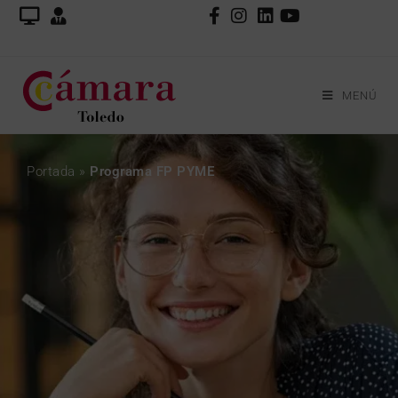
MENÚ
Portada
»
Programa FP PYME