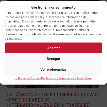
Gestionar consentimiento
LA CÁMARA DE COMERCIO DE TOLEDO
Para ofrecer las mejores experiencias, utilizamos tecnologías como
PREMIA A RUTAS X TOLEDO EN EL PRIMER
las cookies para almacenar y/o acceder a la información del
DEMO DAY DE IMPULSA STARTUP
dispositivo. El consentimiento de estas tecnologías nos permitirá
procesar datos como el comportamiento de navegación o las
23 julio, 2026
identificaciones únicas en este sitio. No consentir o retirar el
consentimiento, puede afectar negativamente a ciertas características
y funciones.
Aceptar
Denegar
Ver preferencias
Política de Cookies
Declaración de privacidad
Aviso Legal
LA CÁMARA DE TOLEDO IMPULSA NUEVAS
OPORTUNIDADES DE
INTERNACIONALIZACIÓN A TRAVÉS DE