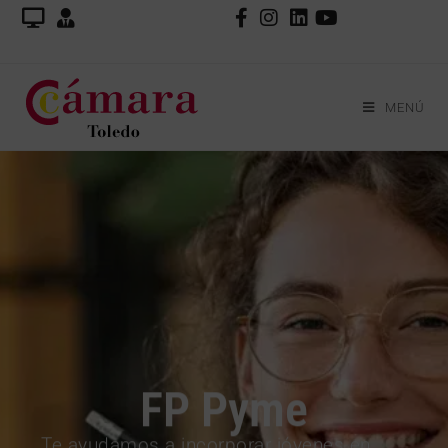
MENÚ
FP Pyme
Te ayudamos a incorporar jóvenes en