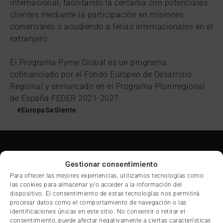
internacional, facilitando la cercanía con potenciales
clientes mediante la participación en misiones
comerciales o acudiendo a ferias internacionales en el
extranjero.
El Programa Pyme Global es un programa
cofinanciado por el Fondo Europeo de Desarrollo
Regional y enmarcado en el Programa Plurirregional
de España FEDER 2021-2027.
#EuropaSeSiente
Gestionar consentimiento
Para ofrecer las mejores experiencias, utilizamos tecnologías como
las cookies para almacenar y/o acceder a la información del
dispositivo. El consentimiento de estas tecnologías nos permitirá
procesar datos como el comportamiento de navegación o las
identificaciones únicas en este sitio. No consentir o retirar el
Calle Dinamarca 4, 45005 Toledo
consentimiento, puede afectar negativamente a ciertas características