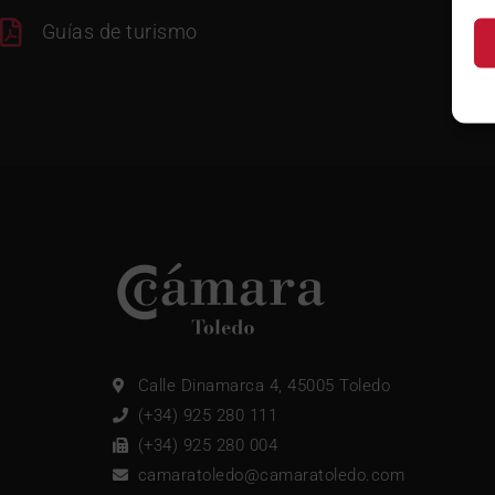
Guías de turismo
Calle Dinamarca 4, 45005 Toledo
(+34) 925 280 111
(+34) 925 280 004
camaratoledo@camaratoledo.com