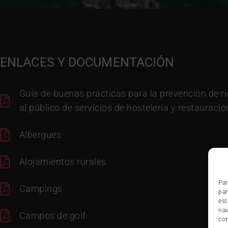
ENLACES Y DOCUMENTACIÓN
Guía de buenas prácticas para la prevención de ri
al público de servicios de hostelería y restauració
Albergues
Alojamientos rurales
Par
Campings
par
est
nav
Campos de golf
con