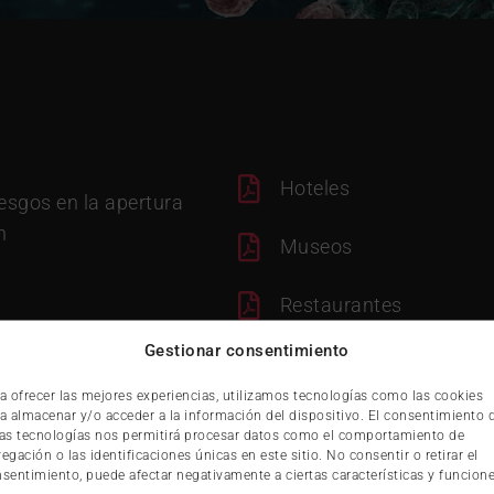
Hoteles
esgos en la apertura
n
Museos
Restaurantes
Gestionar consentimiento
Agencias de viajes
a ofrecer las mejores experiencias, utilizamos tecnologías como las cookies
a almacenar y/o acceder a la información del dispositivo. El consentimiento 
Balnearios
as tecnologías nos permitirá procesar datos como el comportamiento de
egación o las identificaciones únicas en este sitio. No consentir o retirar el
sentimiento, puede afectar negativamente a ciertas características y funcione
Oficinas de información