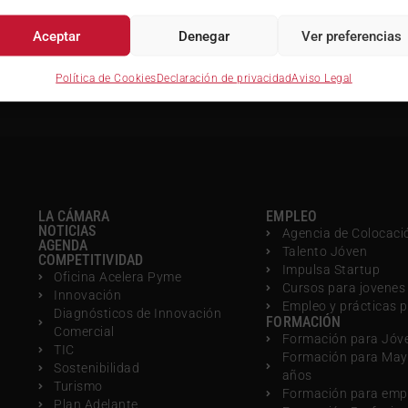
Aceptar
Denegar
Turismo activo y ecotu
Ver preferencias
Política de Cookies
Declaración de privacidad
Aviso Legal
LA CÁMARA
EMPLEO
NOTICIAS
Agencia de Colocaci
AGENDA
Talento Jóven
COMPETITIVIDAD
Impulsa Startup
Oficina Acelera Pyme
Cursos para jovenes
Innovación
Empleo y prácticas 
Diagnósticos de Innovación
FORMACIÓN
Comercial
Formación para Jóv
TIC
Formación para May
Sostenibilidad
años
Turismo
Formación para emp
Plan Adelante