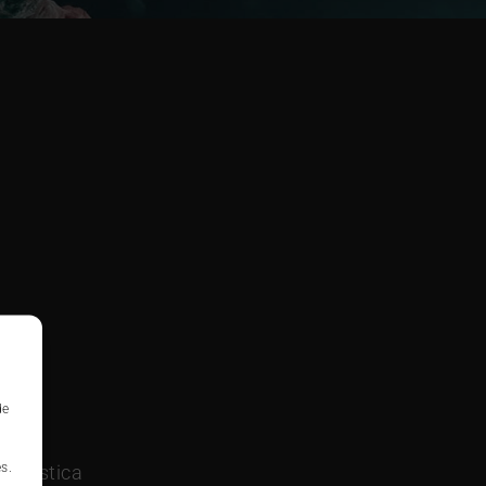
de
s.
 turística