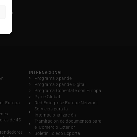
rismo
INTERNACIONAL
ón
Programa Xpande
Programa Xpande Digital
Programa Conéctate con Europa
Pyme Global
por Europa
Red Enterprise Europe Network
Servicios para la
enes
Internacionalización
ores de 45
Tramitación de documentos para
el Comercio Exterior
rendedores
Boletín Toledo Exporta