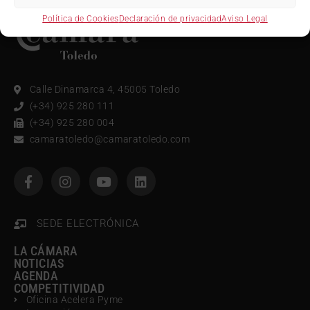
Política de Cookies
Declaración de privacidad
Aviso Legal
Calle Dinamarca 4, 45005 Toledo
(+34) 925 280 111
(+34) 925 280 004
camaratoledo@camaratoledo.com
SEDE ELECTRÓNICA
LA CÁMARA
NOTICIAS
AGENDA
COMPETITIVIDAD
Oficina Acelera Pyme