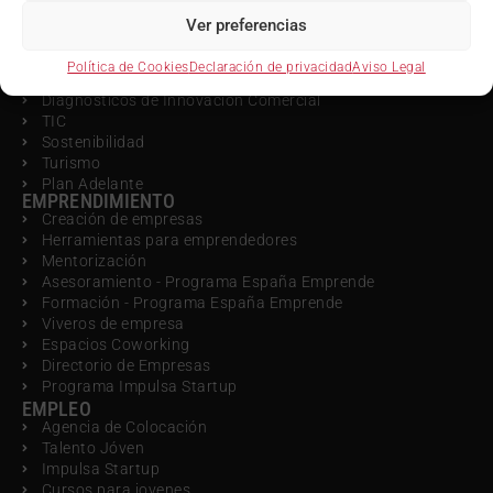
NOTICIAS
AGENDA
Ver preferencias
COMPETITIVIDAD
Oficina Acelera Pyme
Política de Cookies
Declaración de privacidad
Aviso Legal
Innovación
Diagnósticos de Innovación Comercial
TIC
Sostenibilidad
Turismo
Plan Adelante
EMPRENDIMIENTO
Creación de empresas
Herramientas para emprendedores
Mentorización
Asesoramiento - Programa España Emprende
Formación - Programa España Emprende
Viveros de empresa
Espacios Coworking
Directorio de Empresas
Programa Impulsa Startup
EMPLEO
Agencia de Colocación
Talento Jóven
Impulsa Startup
Cursos para jovenes