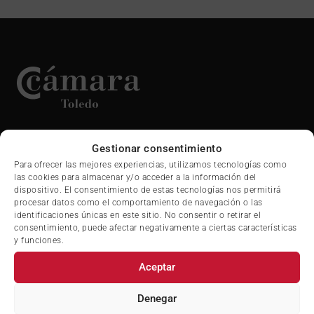
Calle Dinamarca 4, 45005 Toledo
Gestionar consentimiento
(+34) 925 280 111
Para ofrecer las mejores experiencias, utilizamos tecnologías como
(+34) 925 280 004
las cookies para almacenar y/o acceder a la información del
camaratoledo@camaratoledo.com
dispositivo. El consentimiento de estas tecnologías nos permitirá
procesar datos como el comportamiento de navegación o las
identificaciones únicas en este sitio. No consentir o retirar el
consentimiento, puede afectar negativamente a ciertas características
y funciones.
Aceptar
SEDE ELECTRÓNICA
Denegar
LA CÁMARA