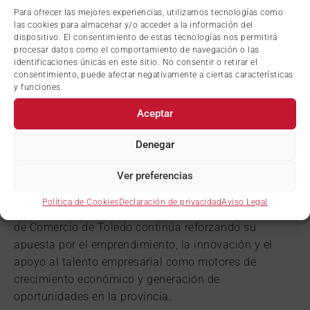
Para ofrecer las mejores experiencias, utilizamos tecnologías como
Una vez finalizada esta primera etapa, los
las cookies para almacenar y/o acceder a la información del
emprendedores accederán a las fases de tutorización
dispositivo. El consentimiento de estas tecnologías nos permitirá
procesar datos como el comportamiento de navegación o las
y mentorización especializada, culminando el
identificaciones únicas en este sitio. No consentir o retirar el
programa con la presentación final de los proyectos
consentimiento, puede afectar negativamente a ciertas características
y funciones.
ante un jurado integrado por expertos en
emprendimiento, representantes de la Cámara,
Aceptar
profesionales del ecosistema inversor y
representantes de CaixaBank.
Denegar
Ver preferencias
Impulso al emprendimiento y al talento empresarial
Política de Cookies
Declaración de privacidad
Aviso Legal
Con esta nueva edición de Impulsa Startup, la Cámara
de Comercio de Toledo continúa reforzando su
apuesta por el emprendimiento, la innovación y el
apoyo al talento empresarial como motores de
crecimiento económico y generación de
oportunidades en la provincia.