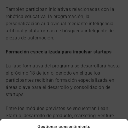
También participan iniciativas relacionadas con la
robótica educativa, la programación, la
personalización audiovisual mediante inteligencia
artificial y plataformas de búsqueda inteligente de
piezas de automoción.
Formación especializada para impulsar startups
La fase formativa del programa se desarrollará hasta
el próximo 18 de junio, periodo en el que los
participantes recibirán formación especializada en
áreas clave para el desarrollo y consolidación de
startups.
Entre los módulos previstos se encuentran Lean
Startup, desarrollo de producto, marketing, venture
capital, aspectos legales y comunicación empresarial.
Gestionar consentimiento