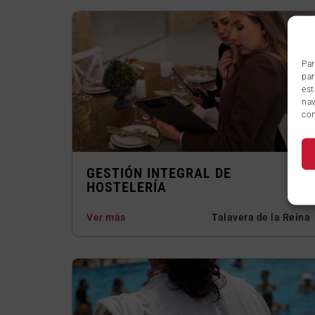
Par
par
est
nav
con
GESTIÓN INTEGRAL DE
HOSTELERÍA
Ver más
Talavera de la Reina