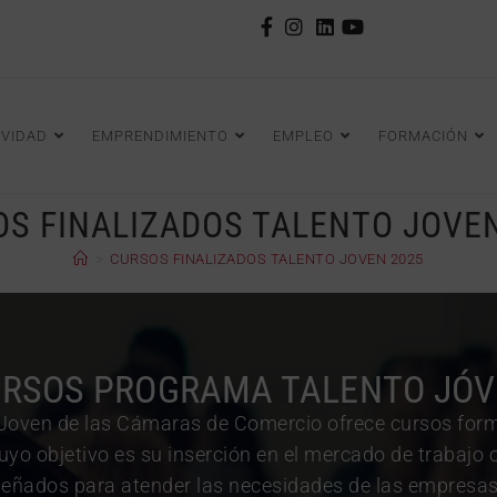
IVIDAD
EMPRENDIMIENTO
EMPLEO
FORMACIÓN
S FINALIZADOS TALENTO JOVE
>
CURSOS FINALIZADOS TALENTO JOVEN 2025
RSOS PROGRAMA TALENTO JÓ
Joven de las Cámaras de Comercio ofrece cursos form
yo objetivo es su inserción en el mercado de trabajo 
señados para atender las necesidades de las empresas 