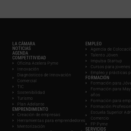
LA CÁMARA
EMPLEO
NOTICIAS
Agencia de Colocaci
AGENDA
Talento Jóven
COMPETITIVIDAD
Impulsa Startup
Oficina Acelera Pyme
Cursos para jovenes
Innovación
Empleo y prácticas 
Diagnósticos de Innovación
FORMACIÓN
Comercial
Formación para Jóv
TIC
Formación para May
Sostenibilidad
años
Turismo
Formación para emp
Plan Adelante
Formación Profesio
EMPRENDIMIENTO
Escuela Superior Ad
Creación de empresas
Comercio
Herramientas para emprendedores
FP Pyme
Mentorización
SERVICIOS