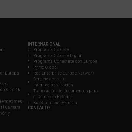
INTERNACIONAL
ón
Programa Xpande
Programa Xpande Digital
Programa Conéctate con Europa
Pyme Global
por Europa
Red Enterprise Europe Network
Servicios para la
enes
Internacionalización
ores de 45
Tramitación de documentos para
el Comercio Exterior
rendedores
Boletín Toledo Exporta
nal Cámara
CONTACTO
món y