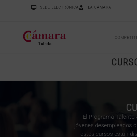
SEDE ELECTRÓNICA
LA CÁMARA
COMPETIT
CURSO
CU
El Programa Talento 
jóvenes desempleados cu
estos cursos están di