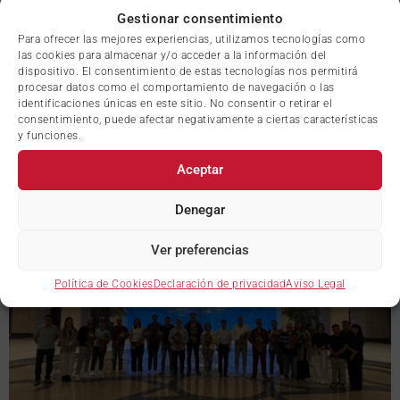
Gestionar consentimiento
Para ofrecer las mejores experiencias, utilizamos tecnologías como
las cookies para almacenar y/o acceder a la información del
dispositivo. El consentimiento de estas tecnologías nos permitirá
procesar datos como el comportamiento de navegación o las
identificaciones únicas en este sitio. No consentir o retirar el
consentimiento, puede afectar negativamente a ciertas características
y funciones.
Aceptar
Denegar
Ver preferencias
Política de Cookies
Declaración de privacidad
Aviso Legal