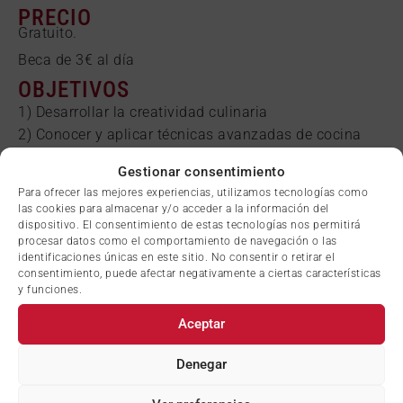
PRECIO
Gratuito.
Beca de 3€ al día
OBJETIVOS
1) Desarrollar la creatividad culinaria
2) Conocer y aplicar técnicas avanzadas de cocina
3) Mejorar la presentación y emplatado
Gestionar consentimiento
4) Gestionar un negocio culinario
Para ofrecer las mejores experiencias, utilizamos tecnologías como
5) Desarrollar habilidades prácticas
las cookies para almacenar y/o acceder a la información del
6) Conocer y utilizar ingredientes de calidad
dispositivo. El consentimiento de estas tecnologías nos permitirá
procesar datos como el comportamiento de navegación o las
7) Fomentar la cultura gastronómica
identificaciones únicas en este sitio. No consentir o retirar el
8) Crear un portafolio culinario
consentimiento, puede afectar negativamente a ciertas características
y funciones.
INFORMACIÓN E INSCRIPCIONES
Aceptar
sperezt@camaratoledo.com
Tel. 925280111 ext.4204
Denegar