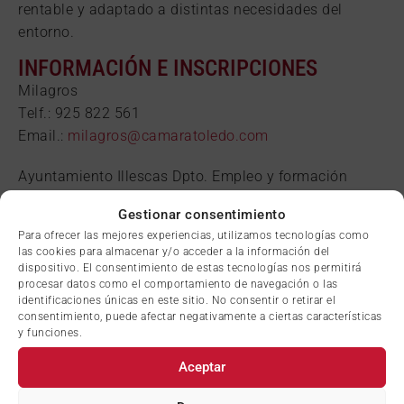
rentable y adaptado a distintas necesidades del
entorno.
INFORMACIÓN E INSCRIPCIONES
Milagros
Telf.: 925 822 561
Email.:
milagros@camaratoledo.com
Ayuntamiento Illescas Dpto. Empleo y formación
Telf.: 925 511 051 –Ext 491/493
Gestionar consentimiento
Email.:
empleo@illescas.es
Para ofrecer las mejores experiencias, utilizamos tecnologías como
las cookies para almacenar y/o acceder a la información del
dispositivo. El consentimiento de estas tecnologías nos permitirá
procesar datos como el comportamiento de navegación o las
identificaciones únicas en este sitio. No consentir o retirar el
consentimiento, puede afectar negativamente a ciertas características
y funciones.
INSCRÍBETE AQUÍ
Aceptar
DESCARGAR PROGRAMA