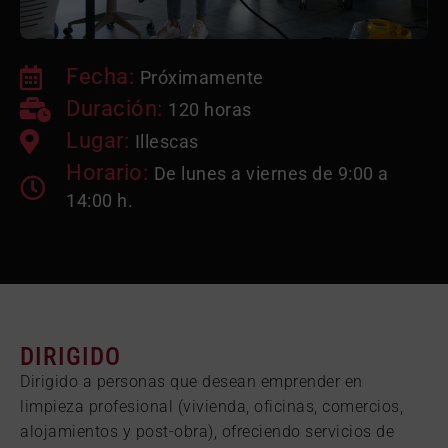
Fecha:
Próximamente
Duración:
120 horas
Lugar:
Illescas
Horario:
De lunes a viernes de 9:00 a
14:00 h.
DIRIGIDO
Dirigido a personas que desean emprender en
limpieza profesional (vivienda, oficinas, comercios,
alojamientos y post-obra), ofreciendo servicios de