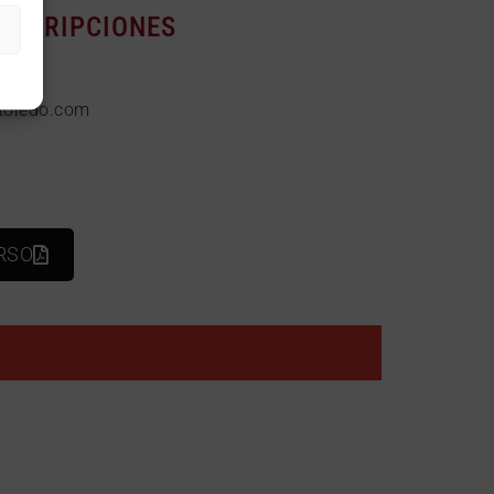
INSCRIPCIONES
z
toledo.com
RSO