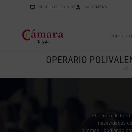
SEDE ELECTRÓNICA
LA CÁMARA
COMPETIT
OPERARIO POLIVALEN
El Centro de Form
necesidades de 
idiomas… pudiendo opta