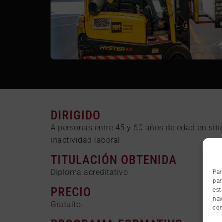
DIRIGIDO
A personas entre 45 y 60 años de edad en sit
inactividad laboral
TITULACIÓN OBTENIDA
Diploma acreditativo
Par
par
PRECIO
est
nav
Gratuito.
con