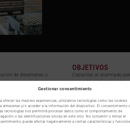
OBJETIVOS
uación de desempleo o
Capacitar al alumnado par
operaciones básicas de un
Gestionar consentimiento
flujos y funciones dentro d
para realizar tareas de rec
a ofrecer las mejores experiencias, utilizamos tecnologías como las cookies
siguiendo procedimientos 
a almacenar y/o acceder a la información del dispositivo. El consentimiento 
asociada, y aprender a ma
as tecnologías nos permitirá procesar datos como el comportamiento de
egación o las identificaciones únicas en este sitio. No consentir o retirar el
almacenamiento y sistemas
sentimiento, puede afectar negativamente a ciertas características y funcione
mercancías.