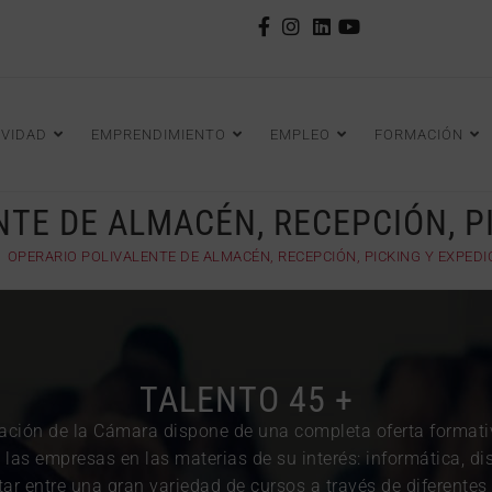
IVIDAD
EMPRENDIMIENTO
EMPLEO
FORMACIÓN
TE DE ALMACÉN, RECEPCIÓN, P
>
OPERARIO POLIVALENTE DE ALMACÉN, RECEPCIÓN, PICKING Y EXPEDI
TALENTO 45 +
ación de la Cámara dispone de una completa oferta format
las empresas en las materias de su interés: informática, dis
r entre una gran variedad de cursos a través de diferente