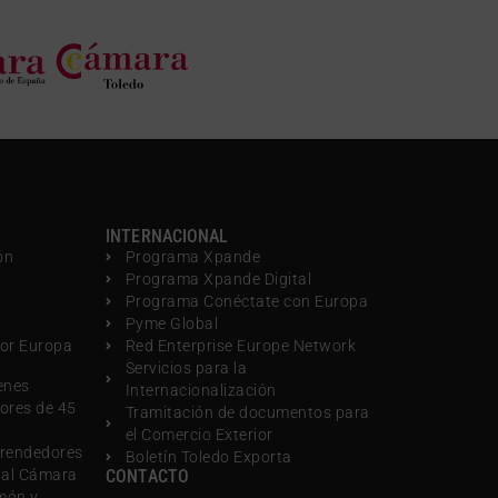
INTERNACIONAL
ón
Programa Xpande
Programa Xpande Digital
Programa Conéctate con Europa
Pyme Global
por Europa
Red Enterprise Europe Network
Servicios para la
enes
Internacionalización
ores de 45
Tramitación de documentos para
el Comercio Exterior
rendedores
Boletín Toledo Exporta
nal Cámara
CONTACTO
món y