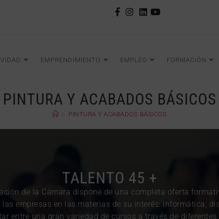
IVIDAD
EMPRENDIMIENTO
EMPLEO
FORMACIÓN
PINTURA Y ACABADOS BÁSICOS
>
PINTURA Y ACABADOS BÁSICOS
TALENTO 45 +
ación de la Cámara dispone de una completa oferta format
las empresas en las materias de su interés: informática, dis
r entre una gran variedad de cursos a través de diferente