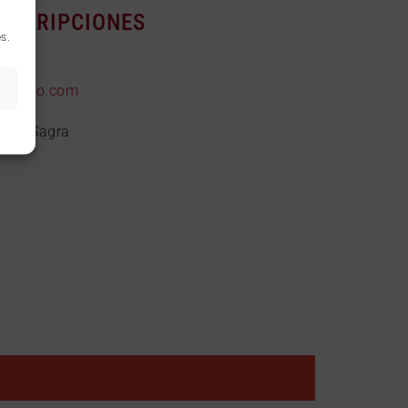
INSCRIPCIONES
s.
z
toledo.com
e la Sagra
0