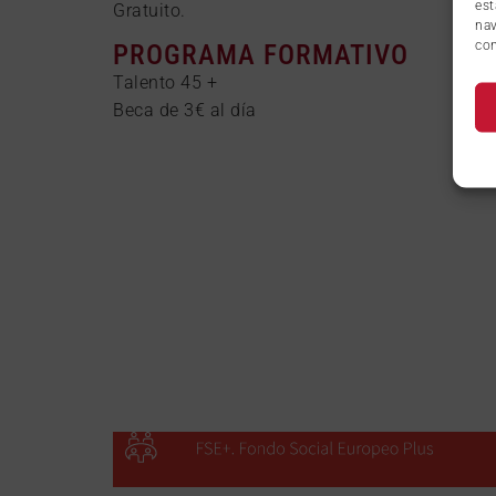
est
Gratuito.
nav
con
PROGRAMA FORMATIVO
Talento 45 +
Beca de 3€ al día