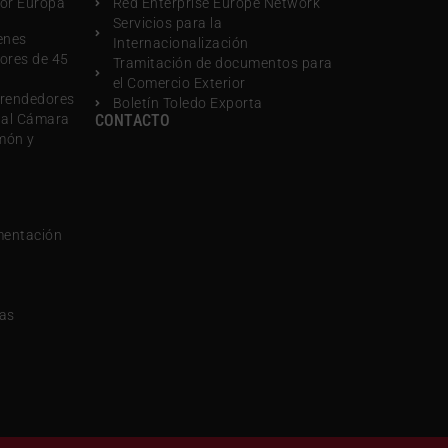
por Europa
Red Enterprise Europe Network
Servicios para la
enes
Internacionalización
ores de 45
Tramitación de documentos para
el Comercio Exterior
rendedores
Boletín Toledo Exporta
nal Cámara
CONTACTO
món y
mentación
sas