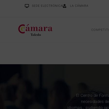
SEDE ELECTRÓNICA
LA CÁMARA
COMPETIT
El Centro de Form
necesidades de 
idiomas… pudiendo opta