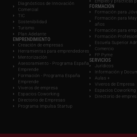
Empleo y prácticas 
Diagnósticos de Innovación
FORMACIÓN
Comercial
Formación para Jóv
TIC
Formación para May
Sostenibilidad
años
Turismo
Formación para emp
Plan Adelante
Formación Profesio
EMPRENDIMIENTO
Escuela Superior Ad
Creación de empresas
Comercio
Herramientas para emprendedores
FP Pyme
Mentorización
SERVICIOS
Asesoramiento - Programa España
Jurídicos
Emprende
Información y Docu
Formación - Programa España
Aulas +
Emprende
Viveros de Empresa
Viveros de empresa
Espacios Coworking
Espacios Coworking
Directorio de empre
Directorio de Empresas
Programa Impulsa Startup