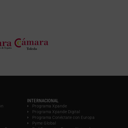
INTERNACIONAL
ón
Programa Xpande
Programa Xpande Digital
Programa Conéctate con Europa
Pyme Global