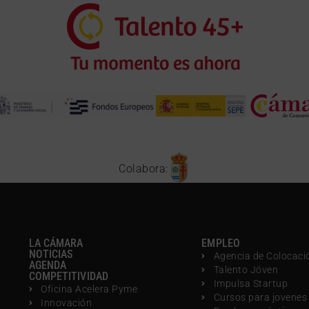
Colabora:
LA CÁMARA
EMPLEO
NOTICIAS
Agencia de Colocaci
AGENDA
Talento Jóven
COMPETITIVIDAD
Impulsa Startup
Oficina Acelera Pyme
Cursos para jovenes
Innovación