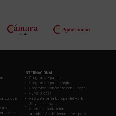
INTERNACIONAL
ón
Programa Xpande
Programa Xpande Digital
Programa Conéctate con Europa
Pyme Global
por Europa
Red Enterprise Europe Network
Servicios para la
enes
Internacionalización
ores de 45
Tramitación de documentos para