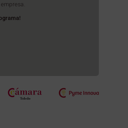
u empresa.
rograma!