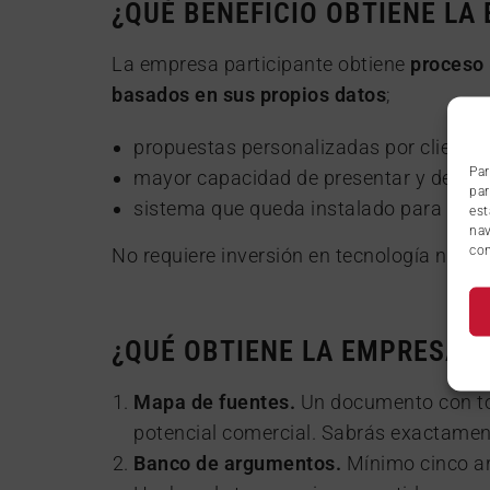
¿QUÉ BENEFICIO OBTIENE LA
La empresa participante obtiene
proceso
basados en sus propios datos
;
propuestas personalizadas por cliente;
Par
mayor capacidad de presentar y defende
par
sistema que queda instalado para uso
est
nav
con
No requiere inversión en tecnología ni co
¿QUÉ OBTIENE LA EMPRESA P
Mapa de fuentes.
Un documento con toda
potencial comercial. Sabrás exactament
Banco de argumentos.
Mínimo cinco ar