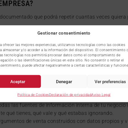
 EMPRESA?
documentado que podrá repetir cuantas veces quiera
Gestionar consentimiento
a ofrecer las mejores experiencias, utilizamos tecnologías como las cookies
r su oferta;
a almacenar y/o acceder a la información del dispositivo. El consentimiento 
 autónomo.
as tecnologías nos permitirá procesar datos como el comportamiento de
egación o las identificaciones únicas en este sitio. No consentir o retirar el
sentimiento, puede afectar negativamente a ciertas características y funcione
nocimientos previos especializados.
Aceptar
Denegar
Ver preferencias
ARTICIPANTE?
Política de Cookies
Declaración de privacidad
Aviso Legal
s las fuentes de información interna de tu negocio id
e qué tienes, qué vale y qué estabas ignorando.
gumentos de venta construidos con datos propios y ver