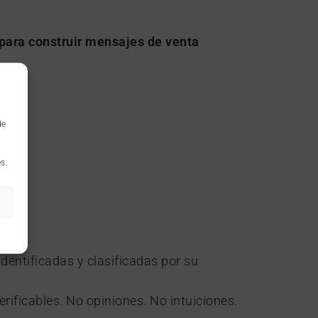
para construir mensajes de venta
de
s.
entificadas y clasificadas por su
ificables. No opiniones. No intuiciones.