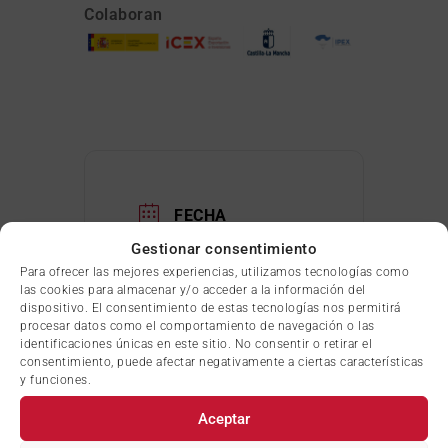
Colaboran
FECHA
Gestionar consentimiento
14 May 2024
Para ofrecer las mejores experiencias, utilizamos tecnologías como
las cookies para almacenar y/o acceder a la información del
¡Caducado!
dispositivo. El consentimiento de estas tecnologías nos permitirá
procesar datos como el comportamiento de navegación o las
identificaciones únicas en este sitio. No consentir o retirar el
ORGANIZADOR
consentimiento, puede afectar negativamente a ciertas características
y funciones.
Aceptar
Cámara de