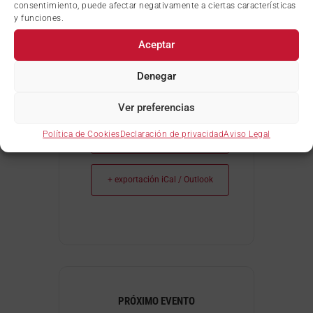
https://camaratoledo.com
consentimiento, puede afectar negativamente a ciertas características
y funciones.
Aceptar
Denegar
Ver preferencias
Política de Cookies
Declaración de privacidad
Aviso Legal
+ Añadir Google Calendar
+ exportación iCal / Outlook
PRÓXIMO EVENTO