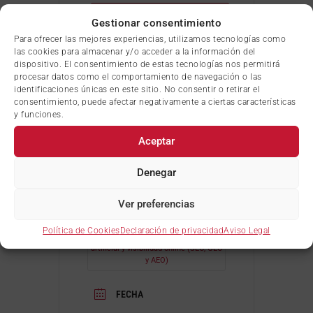
+ Añadir Google Calendar
Gestionar consentimiento
Para ofrecer las mejores experiencias, utilizamos tecnologías como
las cookies para almacenar y/o acceder a la información del
+ exportación iCal / Outlook
dispositivo. El consentimiento de estas tecnologías nos permitirá
procesar datos como el comportamiento de navegación o las
identificaciones únicas en este sitio. No consentir o retirar el
consentimiento, puede afectar negativamente a ciertas características
y funciones.
Aceptar
Denegar
PRÓXIMO EVENTO
Ver preferencias
Política de Cookies
Declaración de privacidad
Aviso Legal
Taller gratuito Online: Inteligencia
artificial y visibilidad online (SEO, GEO
y AEO)
FECHA