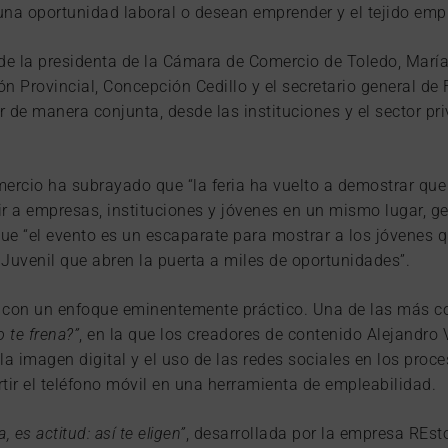
a oportunidad laboral o desean emprender y el tejido empre
de la presidenta de la Cámara de Comercio de Toledo, María 
ión Provincial, Concepción Cedillo y el secretario general
r de manera conjunta, desde las instituciones y el sector pr
mercio ha subrayado que “la feria ha vuelto a demostrar que
 a empresas, instituciones y jóvenes en un mismo lugar, ge
ue “el evento es un escaparate para mostrar a los jóvenes q
uvenil que abren la puerta a miles de oportunidades”.
s con un enfoque eminentemente práctico. Una de las más co
o te frena?”
, en la que los creadores de contenido Alejandr
 imagen digital y el uso de las redes sociales en los proce
tir el teléfono móvil en una herramienta de empleabilidad.
 es actitud: así te eligen”
, desarrollada por la empresa REsto