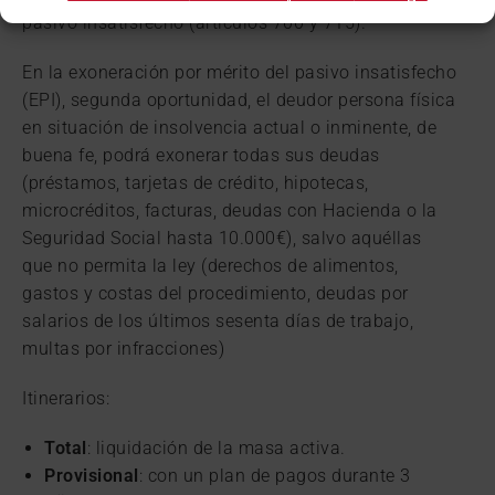
pasivo insatisfecho (artículos 700 y 715).
En la exoneración por mérito del pasivo insatisfecho
(EPI), segunda oportunidad, el deudor persona física
en situación de insolvencia actual o inminente, de
buena fe, podrá exonerar todas sus deudas
(préstamos, tarjetas de crédito, hipotecas,
microcréditos, facturas, deudas con Hacienda o la
Seguridad Social hasta 10.000€), salvo aquéllas
que no permita la ley (derechos de alimentos,
gastos y costas del procedimiento, deudas por
salarios de los últimos sesenta días de trabajo,
multas por infracciones)
Itinerarios:
Total
: liquidación de la masa activa.
Provisional
: con un plan de pagos durante 3