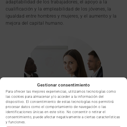
adaptabilidad de los trabajadores, el apoyo a la
cualificación y la empleabilidad de los jóvenes, la
igualdad entre hombres y mujeres, y el aumento y la
mejora del capital humano.
Gestionar consentimiento
Para ofrecer las mejores experiencias, utilizamos tecnologías como
las cookies para almacenar y/o acceder a la información del
dispositivo. El consentimiento de estas tecnologías nos permitirá
procesar datos como el comportamiento de navegación o las
identificaciones únicas en este sitio. No consentir o retirar el
consentimiento, puede afectar negativamente a ciertas características
y funciones.